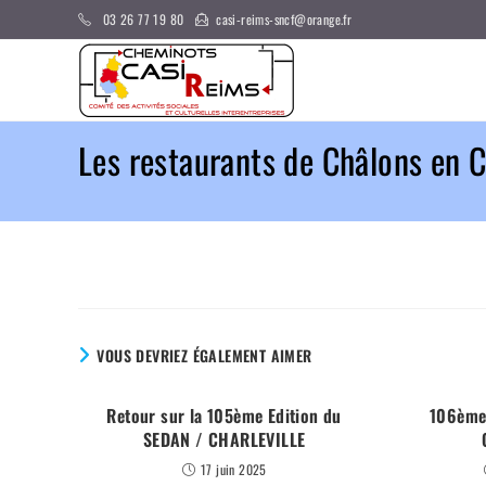
Skip
03 26 77 19 80
casi-reims-sncf@orange.fr
to
content
Les restaurants de Châlons en
VOUS DEVRIEZ ÉGALEMENT AIMER
Retour sur la 105ème Edition du
106ème 
SEDAN / CHARLEVILLE
17 juin 2025