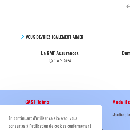
VOUS DEVRIEZ ÉGALEMENT AIMER
La GMF Assurances
Dom
1 août 2024
CASI Reims
Modalité
Créateur d'activités sociales innovantes !
Mentions l
En continuant d’utiliser ce site web, vous
Ensemble, construisons des moments de partage,
consentez à l’utilisation de cookies conformément
de solidarité et d'échange pour tous les cheminots