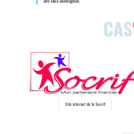
des taux avantageux.
CAS
Site internet de la Socrif